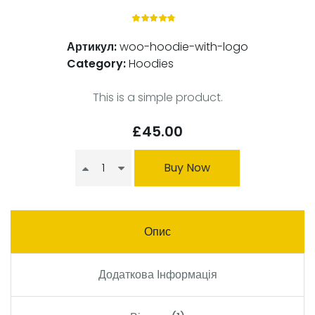
1
Rated
Артикул:
woo-hoodie-with-logo
4.00
out of
Category:
Hoodies
5 based
on
customer
This is a simple product.
rating
£
45.00
Buy Now
Опис
Додаткова Інформація