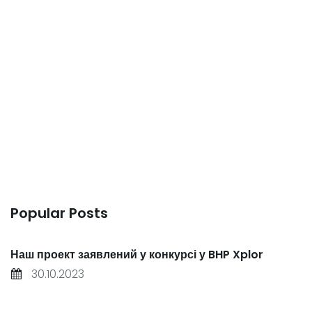
Публікації
В Україні ендогенні родовища титанових і
фосфатно-титанових руд виявлені на
Коростенському і Корсунь-
Новомиргородському плутонах. У межах
Коростенського
381 Views
0
0
Likes
Popular Posts
Наш проект заявлений у конкурсі у BHP Xplor
30.10.2023